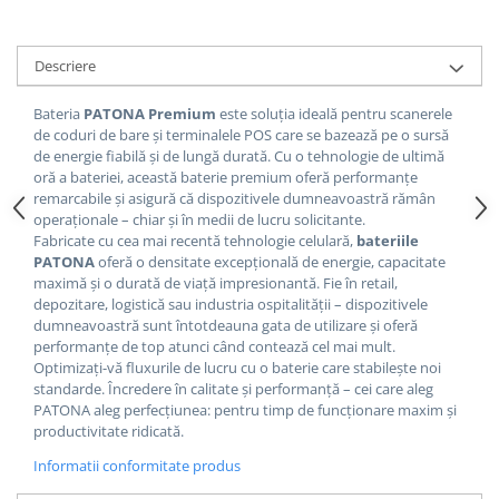
Descriere
Bateria
PATONA Premium
este soluția ideală pentru scanerele
de coduri de bare și terminalele POS care se bazează pe o sursă
de energie fiabilă și de lungă durată. Cu o tehnologie de ultimă
oră a bateriei, această baterie premium oferă performanțe
remarcabile și asigură că dispozitivele dumneavoastră rămân
operaționale – chiar și în medii de lucru solicitante.
Fabricate cu cea mai recentă tehnologie celulară,
bateriile
PATONA
oferă o densitate excepțională de energie, capacitate
maximă și o durată de viață impresionantă. Fie în retail,
depozitare, logistică sau industria ospitalității – dispozitivele
dumneavoastră sunt întotdeauna gata de utilizare și oferă
performanțe de top atunci când contează cel mai mult.
Optimizați-vă fluxurile de lucru cu o baterie care stabilește noi
standarde. Încredere în calitate și performanță – cei care aleg
PATONA aleg perfecțiunea: pentru timp de funcționare maxim și
productivitate ridicată.
Informatii conformitate produs