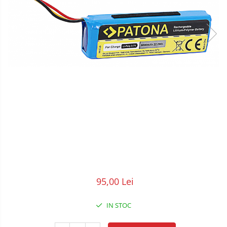
POS/Scanere coduri de bare
Scule electrice
Smartwatch
95,00 Lei
IN STOC