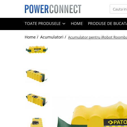
Toate Produsele
TOATE PRODUSELE
HOME
PRODUSE DE BUCATA
Sisteme filtrare apa
Home /
Acumulatori /
Acumulator pentru iRobot Roomb
Sisteme filtrare apa
Accesorii
Acumulatori
Aparate foto
Camere video
Telefoane mobile
Aspiratoare
Diverse
Adaptoare
Boxe portabile
Console