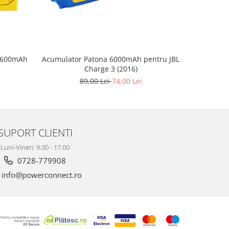
9 600mAh
Acumulator Patona 6000mAh pentru JBL
Acumul
Charge 3 (2016)
125
89,00 Lei
74,00 Lei
SUPORT CLIENTI
Luni-Vineri: 9.00 - 17.00
0728-779908
info@powerconnect.ro