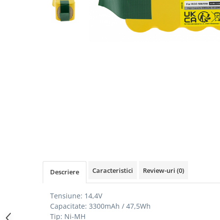
Gripuri
Laptop
POS/Scanere coduri de bare
Scule electrice
Smartwatch
Incarcatoare
Aparate foto
Aspiratoare
Camere video
Diverse
Scule electrice
Caracteristici
Review-uri
(0)
Descriere
tableta
Telefoane mobile
Tensiune: 14,4V
Produse de bucatarie kjøk
Capacitate: 3300mAh / 47,5Wh
Tip: Ni-MH
Accesorii kjøk