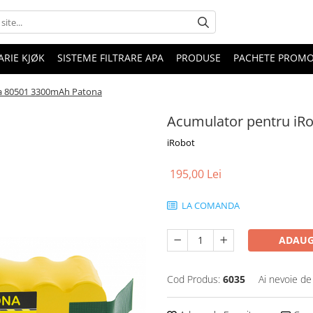
RIE KJØK
SISTEME FILTRARE APA
PRODUSE
PACHETE PROM
a 80501 3300mAh Patona
Acumulator pentru i
iRobot
195,00 Lei
LA COMANDA
ADAUG
Cod Produs:
6035
Ai nevoie de