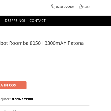
0728-779908
0,00
O
DESPRE NOI
CONTACT
Robot Roomba 80501 3300mAh Patona
A IN COS
 ajutor?
0728-779908