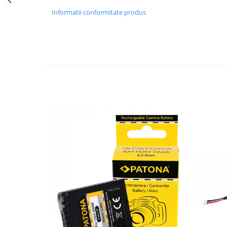
Informatii conformitate produs
Cutite kjøk
Pachete Promo
Incarcatoare & acumulatori
Bec LED
E14
E27
Blițuri și lumini foto/video
Cablu date
tableta
Telefoane mobile
Casti
Telefoane mobile
Custi aparate foto-video
Incarcatoare auto
Telefoane mobile