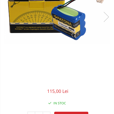
POS/Scanere coduri de bare
Scule electrice
Smartwatch
115,00 Lei
IN STOC