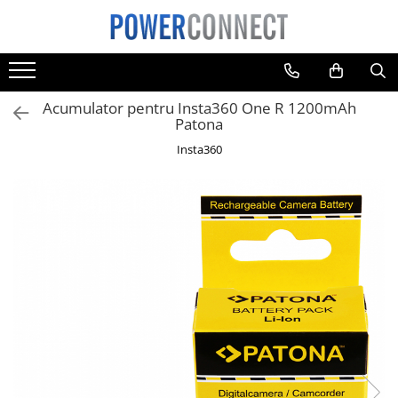
Toate Produsele
Sisteme filtrare apa
Acumulator pentru Insta360 One R 1200mAh
Sisteme filtrare apa
Patona
Accesorii
Insta360
Acumulatori
Aparate foto
Camere video
Telefoane mobile
Aspiratoare
Diverse
Adaptoare
Boxe portabile
Console