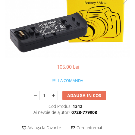
Gripuri
Laptop
POS/Scanere coduri de bare
Scule electrice
Smartwatch
Incarcatoare
Aparate foto
105,00 Lei
Aspiratoare
Camere video
LA COMANDA
Diverse
ADAUGA IN COS
Scule electrice
Cod Produs:
1342
tableta
Ai nevoie de ajutor?
0728-779908
Telefoane mobile
Produse de bucatarie kjøk
Adauga la Favorite
Cere informatii
Accesorii kjøk