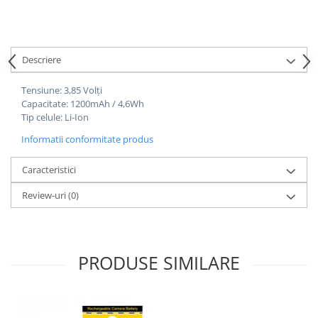
Cutite kjøk
Pachete Promo
Descriere
Incarcatoare & acumulatori
Bec LED
Tensiune: 3,85 Volți
E14
Capacitate: 1200mAh / 4,6Wh
Tip celule: Li-Ion
E27
Informatii conformitate produs
Blițuri și lumini foto/video
Cablu date
Caracteristici
tableta
Review-uri
(0)
Telefoane mobile
Casti
Telefoane mobile
PRODUSE SIMILARE
Custi aparate foto-video
Incarcatoare auto
Telefoane mobile