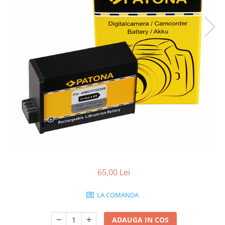
Gripuri
Laptop
POS/Scanere coduri de bare
Scule electrice
Smartwatch
Incarcatoare
Aparate foto
Aspiratoare
Camere video
Diverse
Scule electrice
65,00 Lei
tableta
LA COMANDA
Telefoane mobile
Produse de bucatarie kjøk
ADAUGA IN COS
Accesorii kjøk