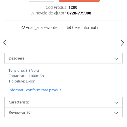
Cod Produs:
1280
Cutite kjøk
Ai nevoie de ajutor?
0728-779908
Pachete Promo
Incarcatoare & acumulatori
Adauga la Favorite
Cere informatii
Bec LED
E14
E27
Blițuri și lumini foto/video
Descriere
Cablu date
Tensiune: 3,8 Volți
tableta
Capacitate: 1100mAh
Tip celule: Li-Ion
Telefoane mobile
Informatii conformitate produs
Casti
Telefoane mobile
Caracteristici
Custi aparate foto-video
Review-uri
(0)
Incarcatoare auto
Telefoane mobile