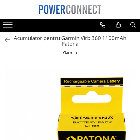
Toate Produsele
Sisteme filtrare apa
Acumulator pentru Garmin Virb 360 1100mAh
Sisteme filtrare apa
Patona
Accesorii
Garmin
Acumulatori
Aparate foto
Camere video
Telefoane mobile
Aspiratoare
Diverse
Adaptoare
Boxe portabile
Console