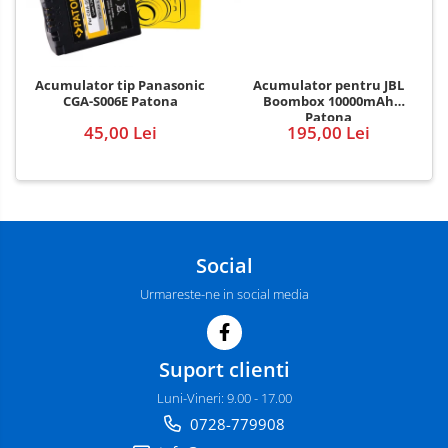
Acumulator pentru JBL
Acumulator tip Panasonic
Boombox 10000mAh
CGA-S006E Patona
Patona
195,00 Lei
45,00 Lei
Social
Urmareste-ne in social media
Suport clienti
Luni-Vineri: 9.00 - 17.00
0728-779908