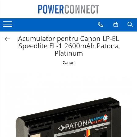
Sisteme filtrare apa
Acumulatori
Incarcatoare
Produse de bucatarie kjøk
Pachete Promo
Bec LED
Cablu date
Casti
Incarcatoare auto
Sisteme filtrare apa
Aparate foto
Aparate foto
Accesorii kjøk
Incarcatoare & acumulatori
tableta
Telefoane mobile
Telefoane mobile
E14
Acumulator pentru Canon LP-EL
Accesorii
Camere video
Aspiratoare
Cutite kjøk
Telefoane mobile
E27
Speedlite EL-1 2600mAh Patona
Platinum
Telefoane mobile
Camere video
Canon
Aspiratoare
Diverse
Diverse
Scule electrice
Adaptoare
tableta
Boxe portabile
Telefoane mobile
Console
Gripuri
Laptop