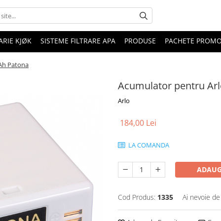
RIE KJØK
SISTEME FILTRARE APA
PRODUSE
PACHETE PROM
Ah Patona
Acumulator pentru Ar
Arlo
184,00 Lei
LA COMANDA
ADAUG
Cod Produs:
1335
Ai nevoie de