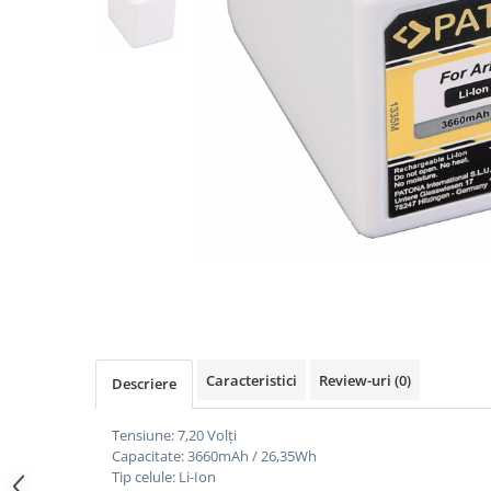
Gripuri
Laptop
POS/Scanere coduri de bare
Scule electrice
Smartwatch
Incarcatoare
Aparate foto
Aspiratoare
Camere video
Diverse
Scule electrice
Caracteristici
Review-uri
(0)
Descriere
tableta
Telefoane mobile
Tensiune: 7,20 Volți
Capacitate: 3660mAh / 26,35Wh
Produse de bucatarie kjøk
Tip celule: Li-Ion
Accesorii kjøk