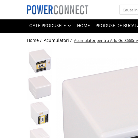
Toate Produsele
TOATE PRODUSELE
HOME
PRODUSE DE BUCATA
Sisteme filtrare apa
Home /
Acumulatori /
Acumulator pentru Arlo Go 3660m
Sisteme filtrare apa
Accesorii
Acumulatori
Aparate foto
Camere video
Telefoane mobile
Aspiratoare
Diverse
Adaptoare
Boxe portabile
Console