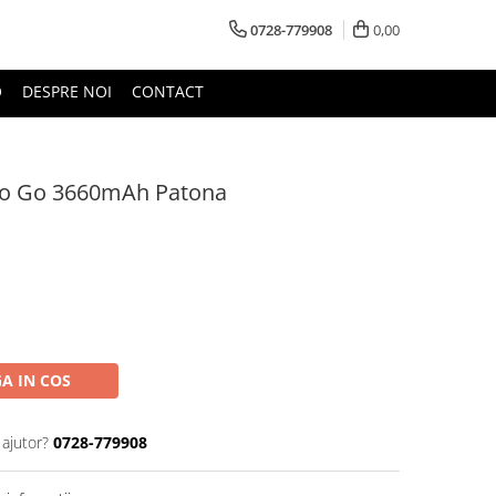
0728-779908
0,00
O
DESPRE NOI
CONTACT
lo Go 3660mAh Patona
A IN COS
 ajutor?
0728-779908