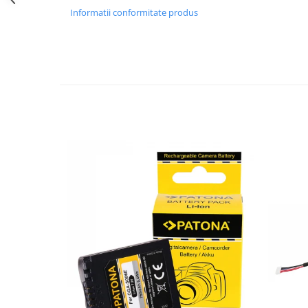
Informatii conformitate produs
Cutite kjøk
Pachete Promo
Incarcatoare & acumulatori
Bec LED
E14
E27
Blițuri și lumini foto/video
Cablu date
tableta
Telefoane mobile
Casti
Telefoane mobile
Custi aparate foto-video
Incarcatoare auto
Telefoane mobile