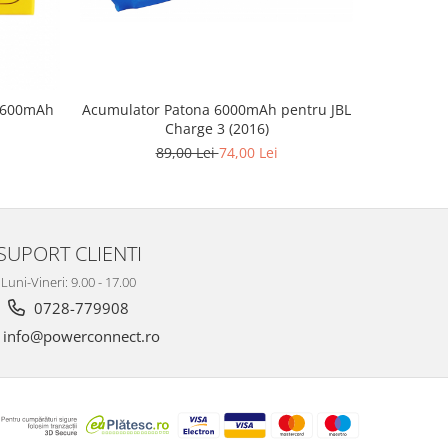
9 600mAh
Acumulator Patona 6000mAh pentru JBL
Acumul
Charge 3 (2016)
125
89,00 Lei
74,00 Lei
SUPORT CLIENTI
Luni-Vineri: 9.00 - 17.00
0728-779908
info@powerconnect.ro