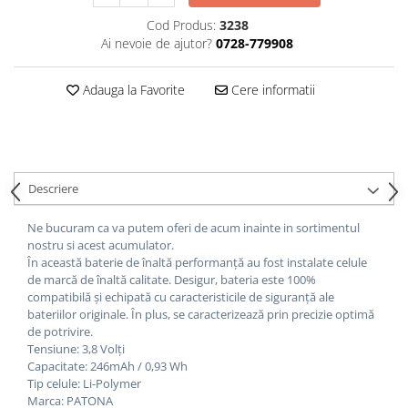
Cod Produs:
3238
Cutite kjøk
Ai nevoie de ajutor?
0728-779908
Pachete Promo
Incarcatoare & acumulatori
Adauga la Favorite
Cere informatii
Bec LED
E14
E27
Blițuri și lumini foto/video
Descriere
Cablu date
Ne bucuram ca va putem oferi de acum inainte in sortimentul
tableta
nostru si acest acumulator.
Telefoane mobile
În această baterie de înaltă performanță au fost instalate celule
de marcă de înaltă calitate.
Desigur, bateria este 100%
Casti
compatibilă și echipată cu caracteristicile de siguranță ale
Telefoane mobile
bateriilor originale. În plus, se caracterizează prin precizie optimă
de potrivire.
Custi aparate foto-video
Tensiune: 3,8 Volți
Incarcatoare auto
Capacitate: 246mAh / 0,93 Wh
Tip celule: Li-Polymer
Telefoane mobile
Marca: PATONA