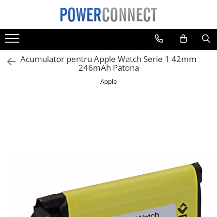
Toate Produsele
Sisteme filtrare apa
Acumulator pentru Apple Watch Serie 1 42mm
Sisteme filtrare apa
246mAh Patona
Accesorii
Apple
Acumulatori
Aparate foto
Camere video
Telefoane mobile
Aspiratoare
Diverse
Adaptoare
Boxe portabile
Console