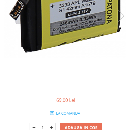
Gripuri
Laptop
POS/Scanere coduri de bare
Scule electrice
Smartwatch
Incarcatoare
Aparate foto
Aspiratoare
Camere video
Diverse
Scule electrice
69,00 Lei
tableta
Telefoane mobile
LA COMANDA
Produse de bucatarie kjøk
ADAUGA IN COS
Accesorii kjøk