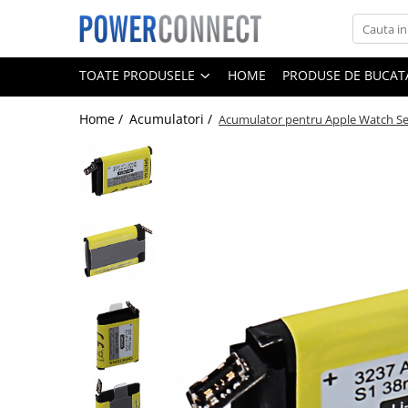
Toate Produsele
TOATE PRODUSELE
HOME
PRODUSE DE BUCATA
Sisteme filtrare apa
Home /
Acumulatori /
Acumulator pentru Apple Watch S
Sisteme filtrare apa
Accesorii
Acumulatori
Aparate foto
Camere video
Telefoane mobile
Aspiratoare
Diverse
Adaptoare
Boxe portabile
Console