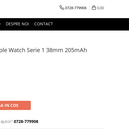
0728-779908
0,00
O
DESPRE NOI
CONTACT
ple Watch Serie 1 38mm 205mAh
A IN COS
 ajutor?
0728-779908