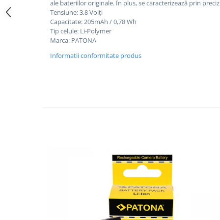
ale bateriilor originale. În plus, se caracterizează prin preci
Tensiune: 3,8 Volți
Cutite kjøk
Capacitate: 205mAh / 0,78 Wh
Pachete Promo
Tip celule: Li-Polymer
Marca: PATONA
Incarcatoare & acumulatori
Informatii conformitate produs
Bec LED
E14
E27
Blițuri și lumini foto/video
Cablu date
tableta
Telefoane mobile
Casti
Telefoane mobile
Custi aparate foto-video
Incarcatoare auto
Telefoane mobile