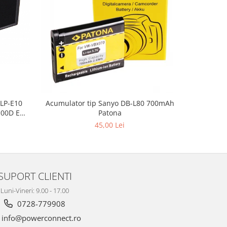
LP-E10
Acumulator tip Sanyo DB-L80 700mAh
Acumulato
100D EOS
Patona
 T3
45,00 Lei
SUPORT CLIENTI
Luni-Vineri: 9.00 - 17.00
0728-779908
info@powerconnect.ro