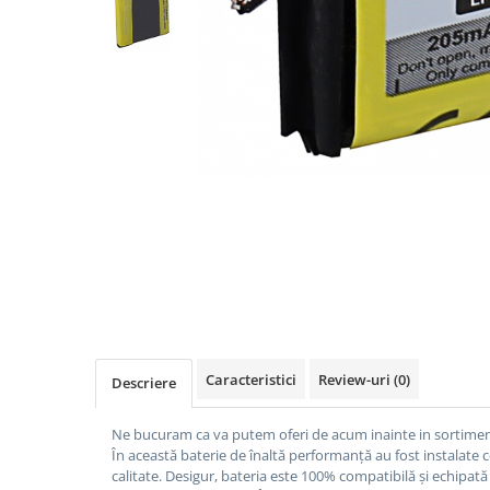
Gripuri
Laptop
POS/Scanere coduri de bare
Scule electrice
Smartwatch
Incarcatoare
Aparate foto
Aspiratoare
Camere video
Diverse
Scule electrice
Caracteristici
Review-uri
(0)
Descriere
tableta
Telefoane mobile
Ne bucuram ca va putem oferi de acum inainte in sortimen
În această baterie de înaltă performanță au fost instalate 
Produse de bucatarie kjøk
calitate.
Desigur, bateria este 100% compatibilă și echipată 
Accesorii kjøk