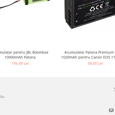
ulator pentru JBL Boombox
Acumulator Patona Premium 
10000mAh Patona
1020mAh pentru Canon EOS 1
2000D Kiss X50 EOS Rebel
195,00 Lei
58,00 Lei
dia