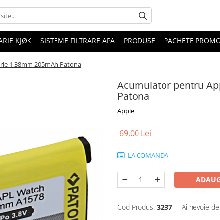
RIE KJØK
SISTEME FILTRARE APA
PRODUSE
PACHETE PROM
erie 1 38mm 205mAh Patona
Acumulator pentru Ap
Patona
Apple
69,00 Lei
LA COMANDA
ADAUG
Cod Produs:
3237
Ai nevoie de