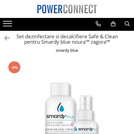
Toate Produsele
Sisteme filtrare apa
Set dezinfectare si decalcifiere Safe & Clean
Sisteme filtrare apa
pentru Smardy blue noura™ zagora™
Accesorii
smardy blue
Acumulatori
Aparate foto
-6%
Camere video
Telefoane mobile
Aspiratoare
Diverse
Adaptoare
Boxe portabile
Console