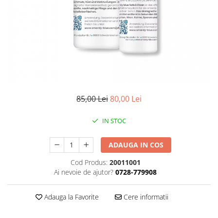
Gripuri
Laptop
POS/Scanere coduri de bare
Scule electrice
Smartwatch
Incarcatoare
85,00 Lei
80,00 Lei
Aparate foto
Aspiratoare
IN STOC
Camere video
Diverse
ADAUGA IN COS
Scule electrice
Cod Produs:
20011001
Ai nevoie de ajutor?
0728-779908
tableta
Telefoane mobile
Adauga la Favorite
Cere informatii
Produse de bucatarie kjøk
Accesorii kjøk