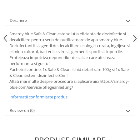
Cutite kjøk
Pachete Promo
Descriere
Incarcatoare & acumulatori
Smardy blue Safe & Clean este solutia eficienta de dezinfectie si
Bec LED
decalcifiere pentru seria de purificatoare de apa smardy blue.
E14
Dezinfectantii si agentii de decalcifiere ecologici curata, ingrijesc si
elimina calcarul, bacteriile, virusii, germenii, sporii si ciupercile.
E27
Protejeaza impotriva depunerilor de calcar care afecteaza
performanta si gustul.
Blițuri și lumini foto/video
Pachetul contine: 1x Safe & Clean lichid detartrare 100g si 1x Safe
Cablu date
& Clean sistem dezinfectie 35ml
tableta
Aflati mai multe despre procedura si aplicare aici https://smardy-
blue.com/service/pflegeanleitung/
Telefoane mobile
Informatii conformitate produs
Casti
Telefoane mobile
Review-uri
(0)
Custi aparate foto-video
Incarcatoare auto
Telefoane mobile