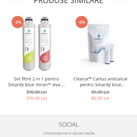
PRODUSE SIMILARE
-5%
-6%
Set filtre 2 in 1 pentru
Clearyx™ Cartus anticalcar
Smardy blue miran™ xiva ™
pentru Smardy blue
noura™ zagora ™
miran™ xiva ™ noura™
390,00 Lei
85,00 Lei
schimbare la 6 luni
zagora ™
370,00 Lei
80,00 Lei
SOCIAL
Urmareste-ne in social media