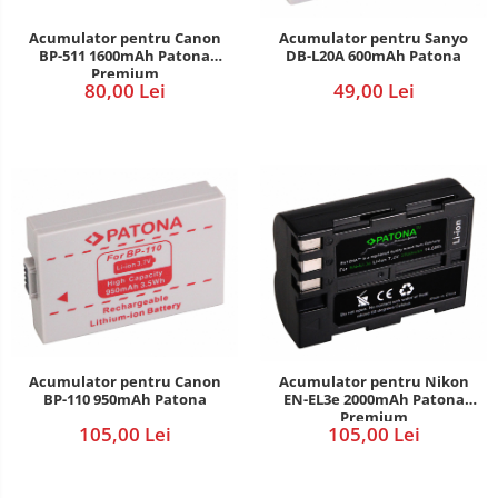
POS/Scanere coduri de bare
Acumulator pentru Canon
Acumulator pentru Sanyo
BP-511 1600mAh Patona
DB-L20A 600mAh Patona
Scule electrice
Premium
80,00 Lei
49,00 Lei
Smartwatch
Acumulator pentru Canon
Acumulator pentru Nikon
BP-110 950mAh Patona
EN-EL3e 2000mAh Patona
Premium
105,00 Lei
105,00 Lei