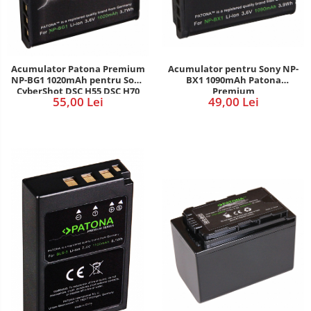
Acumulator pentru Sony NP-
Acumulator Patona Premium
BX1 1090mAh Patona
NP-BG1 1020mAh pentru Sony
Premium
CyberShot DSC H55 DSC H70
49,00 Lei
55,00 Lei
DSC H90 DSC HX10V DSC
HX20V DSC HX5V DSC HX7V
DSC HX9V DSC WX1 DSC WX10