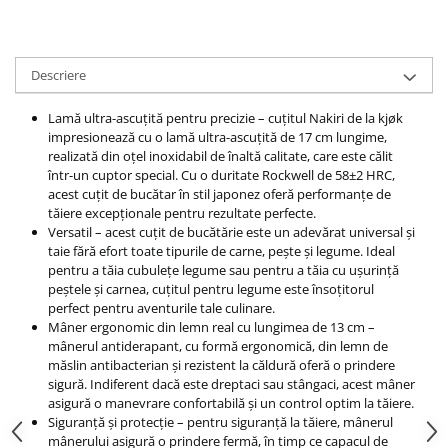
Descriere
Lamă ultra-ascuțită pentru precizie – cuțitul Nakiri de la kjøk
impresionează cu o lamă ultra-ascuțită de 17 cm lungime,
realizată din oțel inoxidabil de înaltă calitate, care este călit
într-un cuptor special. Cu o duritate Rockwell de 58±2 HRC,
acest cuțit de bucătar în stil japonez oferă performanțe de
tăiere excepționale pentru rezultate perfecte.
Versatil – acest cuțit de bucătărie este un adevărat universal și
taie fără efort toate tipurile de carne, pește și legume. Ideal
pentru a tăia cubulețe legume sau pentru a tăia cu ușurință
peștele și carnea, cuțitul pentru legume este însoțitorul
perfect pentru aventurile tale culinare.
Mâner ergonomic din lemn real cu lungimea de 13 cm –
mânerul antiderapant, cu formă ergonomică, din lemn de
măslin antibacterian și rezistent la căldură oferă o prindere
sigură. Indiferent dacă este dreptaci sau stângaci, acest mâner
asigură o manevrare confortabilă și un control optim la tăiere.
Siguranță și protecție – pentru siguranță la tăiere, mânerul
mânerului asigură o prindere fermă, în timp ce capacul de