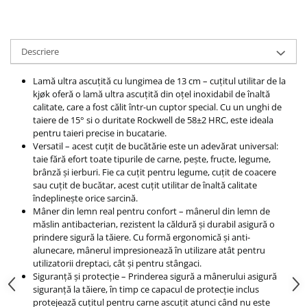
Descriere
Lamă ultra ascuțită cu lungimea de 13 cm – cuțitul utilitar de la
kjøk oferă o lamă ultra ascuțită din oțel inoxidabil de înaltă
calitate, care a fost călit într-un cuptor special. Cu un unghi de
taiere de 15° si o duritate Rockwell de 58±2 HRC, este ideala
pentru taieri precise in bucatarie.
Versatil – acest cuțit de bucătărie este un adevărat universal:
taie fără efort toate tipurile de carne, pește, fructe, legume,
brânză și ierburi. Fie ca cuțit pentru legume, cuțit de coacere
sau cuțit de bucătar, acest cuțit utilitar de înaltă calitate
îndeplinește orice sarcină.
Mâner din lemn real pentru confort – mânerul din lemn de
măslin antibacterian, rezistent la căldură și durabil asigură o
prindere sigură la tăiere. Cu formă ergonomică și anti-
alunecare, mânerul impresionează în utilizare atât pentru
utilizatorii dreptaci, cât și pentru stângaci.
Siguranță și protecție – Prinderea sigură a mânerului asigură
siguranță la tăiere, în timp ce capacul de protecție inclus
protejează cuțitul pentru carne ascuțit atunci când nu este