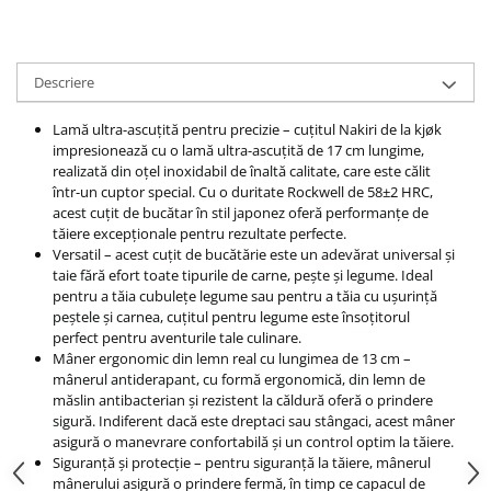
Descriere
Lamă ultra-ascuțită pentru precizie – cuțitul Nakiri de la kjøk
impresionează cu o lamă ultra-ascuțită de 17 cm lungime,
realizată din oțel inoxidabil de înaltă calitate, care este călit
într-un cuptor special. Cu o duritate Rockwell de 58±2 HRC,
acest cuțit de bucătar în stil japonez oferă performanțe de
tăiere excepționale pentru rezultate perfecte.
Versatil – acest cuțit de bucătărie este un adevărat universal și
taie fără efort toate tipurile de carne, pește și legume. Ideal
pentru a tăia cubulețe legume sau pentru a tăia cu ușurință
peștele și carnea, cuțitul pentru legume este însoțitorul
perfect pentru aventurile tale culinare.
Mâner ergonomic din lemn real cu lungimea de 13 cm –
mânerul antiderapant, cu formă ergonomică, din lemn de
măslin antibacterian și rezistent la căldură oferă o prindere
sigură. Indiferent dacă este dreptaci sau stângaci, acest mâner
asigură o manevrare confortabilă și un control optim la tăiere.
Siguranță și protecție – pentru siguranță la tăiere, mânerul
mânerului asigură o prindere fermă, în timp ce capacul de