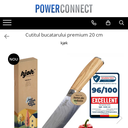
Toate Produsele
Sisteme filtrare apa
Cutitul bucatarului premium 20 cm
Sisteme filtrare apa
kjøk
Accesorii
Acumulatori
NOU
Aparate foto
Camere video
Telefoane mobile
Aspiratoare
Diverse
Adaptoare
Boxe portabile
Console