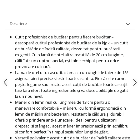
Cutite kjøk
Pachete Promo
Descriere
Incarcatoare & acumulatori
Bec LED
Cuțit profesionist de bucătar pentru fiecare bucătar –
descoperă cuțitul profesionist de bucătar de la kjøk – un cuțit
E14
de bucătărie de înaltă calitate, dezvoltat pentru bucătarii
E27
exigenți. Cu o lamă de oțel ultra-ascuțită de 20 cm lungime,
călit într-un cuptor special, ești bine echipat pentru orice
Blițuri și lumini foto/video
provocare culinară.
Cablu date
Lama de otel ultra-ascutita: lama cu un unghi de taiere de 15°
asigura taieri precise si este foarte ascutita. Fie că este carne,
tableta
pește, legume sau fructe, acest cuțit de bucătar foarte ascuțit
Telefoane mobile
taie fără efort toate ingredientele și vă duce abilitățile de gătit
la un nou nivel.
Casti
Mâner din lemn real cu lungimea de 13 cm pentru o
Telefoane mobile
manevrare confortabilă – mânerul cu formă ergonomică din
lemn de măslin antibacterian, rezistent la căldură și durabil
Custi aparate foto-video
oferă o prindere anti-alunecare. Ideal pentru utilizatorii
Incarcatoare auto
dreptaci și stângaci, acest mâner impresionează prin echilibru
și confort perfect în timpul sesiunilor lungi de gătit.
Telefoane mobile
Versatil polivalent: acest cuțit de bucătar de înaltă calitate este