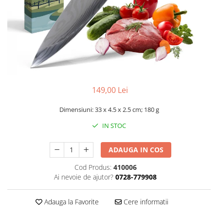
Gripuri
Laptop
POS/Scanere coduri de bare
Scule electrice
Smartwatch
Incarcatoare
149,00 Lei
Aparate foto
Dimensiuni: ‎33 x 4.5 x 2.5 cm; 180 g
Aspiratoare
IN STOC
Camere video
Diverse
ADAUGA IN COS
Scule electrice
Cod Produs:
410006
tableta
Ai nevoie de ajutor?
0728-779908
Telefoane mobile
Adauga la Favorite
Cere informatii
Produse de bucatarie kjøk
Accesorii kjøk