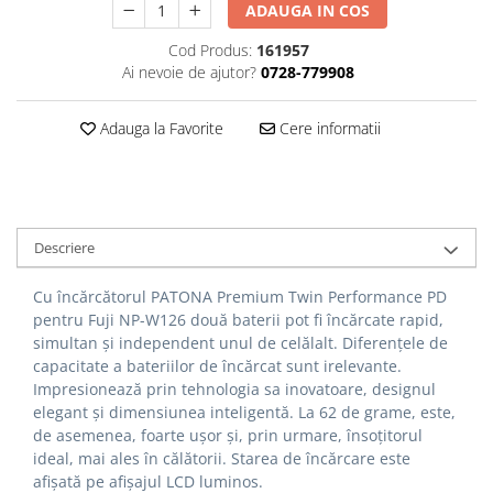
ADAUGA IN COS
Cutite kjøk
Cod Produs:
161957
Pachete Promo
Ai nevoie de ajutor?
0728-779908
Incarcatoare & acumulatori
Bec LED
Adauga la Favorite
Cere informatii
E14
E27
Blițuri și lumini foto/video
Descriere
Cablu date
tableta
Cu încărcătorul PATONA Premium Twin Performance PD
Telefoane mobile
pentru Fuji NP-W126 două baterii pot fi încărcate rapid,
simultan și independent unul de celălalt. Diferențele de
Casti
capacitate a bateriilor de încărcat sunt irelevante.
Telefoane mobile
Impresionează prin tehnologia sa inovatoare, designul
elegant și dimensiunea inteligentă. La 62 de grame, este,
Custi aparate foto-video
de asemenea, foarte ușor și, prin urmare, însoțitorul
Incarcatoare auto
ideal, mai ales în călătorii. Starea de încărcare este
Telefoane mobile
afișată pe afișajul LCD luminos.