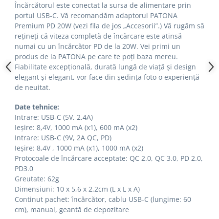
Încărcătorul este conectat la sursa de alimentare prin
portul USB-C. Vă recomandăm adaptorul PATONA
Premium PD 20W (vezi fila de jos „Accesorii”.) Vă rugăm să
rețineți că viteza completă de încărcare este atinsă
numai cu un încărcător PD de la 20W.
Vei primi un
produs de la PATONA pe care te poți baza mereu.
Fiabilitate excepțională, durată lungă de viață și design
elegant și elegant, vor face din ședința foto o experiență
de neuitat.
Date tehnice:
Intrare: USB-C (5V, 2,4A)
Ieșire: 8,4V, 1000 mA (x1), 600 mA (x2)
Intrare: USB-C (9V, 2A QC, PD)
Ieșire: 8,4V , 1000 mA (x1), 1000 mA (x2)
Protocoale de încărcare acceptate: QC 2.0, QC 3.0, PD 2.0,
PD3.0
Greutate: 62g
Dimensiuni: 10 x 5,6 x 2,2cm (L x L x A)
Continut pachet: încărcător, cablu USB-C (lungime: 60
cm), manual, geantă de depozitare