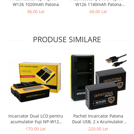
W126 1020mAh Patona
W126 1140mAh Patona
Premium
38,00 Lei
60,00 Lei
PRODUSE SIMILARE
Incarcator Dual LCD pentru
Pachet Incarcator Patona
acumulator Fuji NP-W126
Dual USB, 2 x Acumulatori
Patona
Patona Protect NP-W126S
170,00 Lei
220,00 Lei
pentru Fujifilm FinePix X-T1,