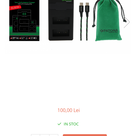
Gripuri
Laptop
POS/Scanere coduri de bare
Scule electrice
Smartwatch
Incarcatoare
Aparate foto
Aspiratoare
Camere video
Diverse
Scule electrice
tableta
100,00 Lei
Telefoane mobile
IN STOC
Produse de bucatarie kjøk
Accesorii kjøk