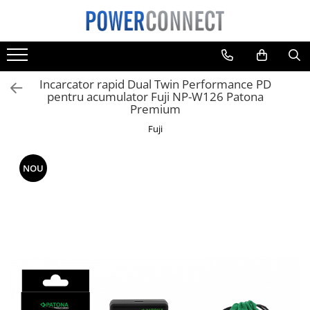
Toate Produsele
Sisteme filtrare apa
Incarcator rapid Dual Twin Performance PD
Sisteme filtrare apa
pentru acumulator Fuji NP-W126 Patona
Premium
Accesorii
Fuji
Acumulatori
Aparate foto
NOU
Camere video
Telefoane mobile
Aspiratoare
Diverse
Adaptoare
Boxe portabile
Console