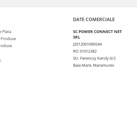
DATE COMERCIALE
 Plata
SC POWER CONNECT NET
SRL
 Produse
J2012001099244
Produse
RO 31012382
Str. Ferenczy Karoly 6/2
L
Baia Mare, Maramures