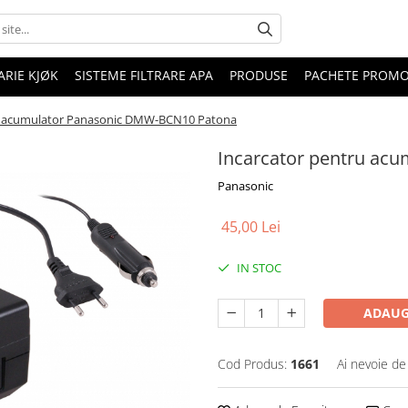
RIE KJØK
SISTEME FILTRARE APA
PRODUSE
PACHETE PROM
u acumulator Panasonic DMW-BCN10 Patona
Incarcator pentru ac
Panasonic
45,00 Lei
IN STOC
ADAUG
Cod Produs:
1661
Ai nevoie de