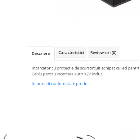
Gripuri
Laptop
POS/Scanere coduri de bare
Scule electrice
Smartwatch
Caracteristici
Review-uri
(0)
Descriere
Incarcatoare
Aparate foto
Incarcator cu protectie de scurtcircuit echipat cu led pentru
Aspiratoare
Cablu pentru incarcare auto 12V inclus.
Camere video
Informatii conformitate produs
Diverse
Scule electrice
tableta
Telefoane mobile
Produse de bucatarie kjøk
Accesorii kjøk