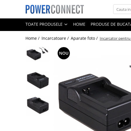
Toate Produsele
TOATE PRODUSELE
HOME
PRODUSE DE BUCATA
Sisteme filtrare apa
Home /
Incarcatoare /
Aparate foto /
Incarcator pentr
Sisteme filtrare apa
Accesorii
NOU
Acumulatori
Aparate foto
Camere video
Telefoane mobile
Aspiratoare
Diverse
Adaptoare
Boxe portabile
Console