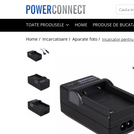
Toate Produsele
TOATE PRODUSELE
HOME
PRODUSE DE BUCATA
Sisteme filtrare apa
Home /
Incarcatoare /
Aparate foto /
Incarcator pentr
Sisteme filtrare apa
Accesorii
Acumulatori
Aparate foto
Camere video
Telefoane mobile
Aspiratoare
Diverse
Adaptoare
Boxe portabile
Console