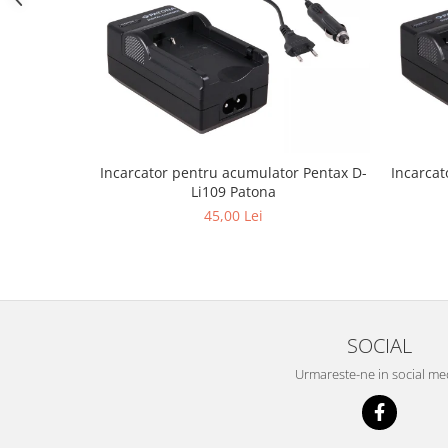
Cutite kjøk
Pachete Promo
Incarcatoare & acumulatori
Bec LED
E14
Incarcator pentru acumulator Pentax D-
Incarca
E27
Li109 Patona
Blițuri și lumini foto/video
45,00 Lei
Cablu date
tableta
Telefoane mobile
Casti
SOCIAL
Telefoane mobile
Urmareste-ne in social me
Custi aparate foto-video
Incarcatoare auto
Telefoane mobile