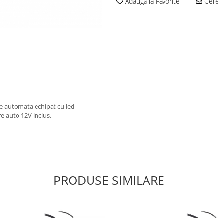
Adauga la Favorite
Cere 
are automata echipat cu led
re auto 12V inclus.
PRODUSE SIMILARE