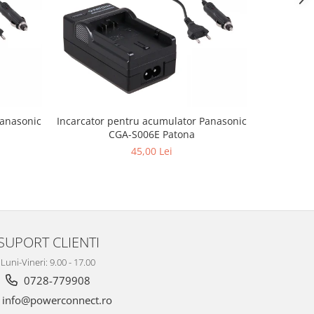
Panasonic
Incarcator pentru acumulator Panasonic
Incarcato
CGA-S006E Patona
45,00 Lei
SUPORT CLIENTI
Luni-Vineri: 9.00 - 17.00
0728-779908
info@powerconnect.ro