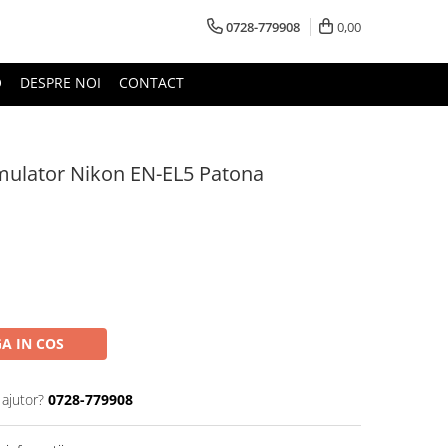
0728-779908
0,00
O
DESPRE NOI
CONTACT
mulator Nikon EN-EL5 Patona
A IN COS
 ajutor?
0728-779908