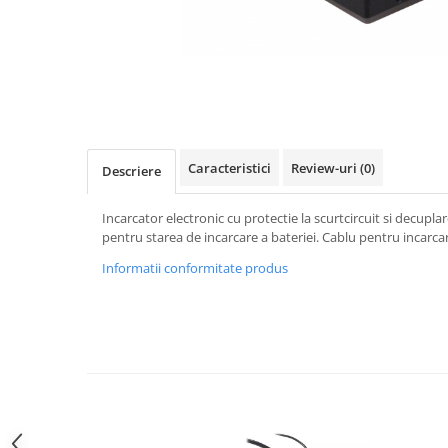
Gripuri
Laptop
POS/Scanere coduri de bare
Scule electrice
Smartwatch
Caracteristici
Review-uri
(0)
Descriere
Incarcatoare
Aparate foto
Incarcator electronic cu protectie la scurtcircuit si decupl
Aspiratoare
pentru starea de incarcare a bateriei. Cablu pentru incarca
Camere video
Informatii conformitate produs
Diverse
Scule electrice
tableta
Telefoane mobile
Produse de bucatarie kjøk
Accesorii kjøk