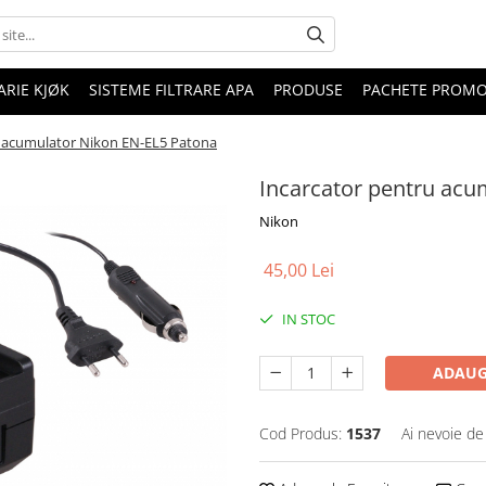
RIE KJØK
SISTEME FILTRARE APA
PRODUSE
PACHETE PROM
u acumulator Nikon EN-EL5 Patona
Incarcator pentru acu
Nikon
45,00 Lei
IN STOC
ADAUG
Cod Produs:
1537
Ai nevoie de