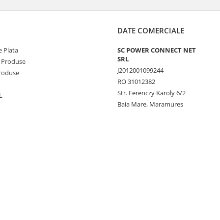
DATE COMERCIALE
 Plata
SC POWER CONNECT NET
SRL
 Produse
J2012001099244
Produse
RO 31012382
Str. Ferenczy Karoly 6/2
L
Baia Mare, Maramures