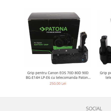
Grip pentru Canon EOS 70D 80D 90D
Grip p
BG-E14H LP-E6 cu telecomanda Patona
te
Premium
250,00 Lei
SOCIAL