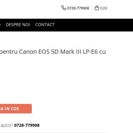
0728-779908
0,00
O
DESPRE NOI
CONTACT
entru Canon EOS 5D Mark III LP-E6 cu
A IN COS
 ajutor?
0728-779908