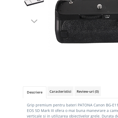
Gripuri
Laptop
POS/Scanere coduri de bare
Scule electrice
Smartwatch
Incarcatoare
Aparate foto
Aspiratoare
Camere video
Diverse
Scule electrice
Caracteristici
Review-uri
(0)
Descriere
tableta
Telefoane mobile
Grip premium pentru bateri PATONA Canon BG-E1
Produse de bucatarie kjøk
EOS 5D Mark III ofera o mai buna manevrare a camere
verticale si in utilizarea obiectivelor grele. Durata
Accesorii kjøk