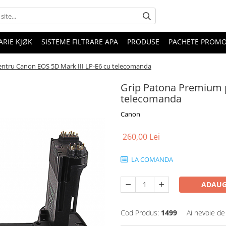
RIE KJØK
SISTEME FILTRARE APA
PRODUSE
PACHETE PROM
ntru Canon EOS 5D Mark III LP-E6 cu telecomanda
Grip Patona Premium p
telecomanda
Canon
260,00 Lei
LA COMANDA
ADAUG
Cod Produs:
1499
Ai nevoie de