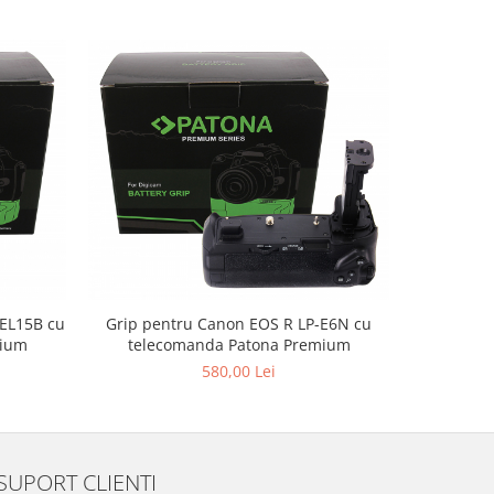
Grip pentru Canon EOS R LP-E6N cu
Grip pen
-EL15B cu
telecomanda Patona Premium
NP-FW5
mium
580,00 Lei
SUPORT CLIENTI