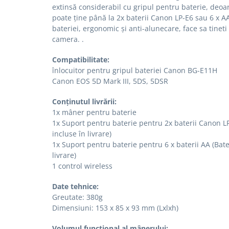
extinsă considerabil cu gripul pentru baterie, deo
Cutite kjøk
poate ține până la 2x baterii Canon LP-E6 sau 6 x A
bateriei, ergonomic și anti-alunecare, face sa tineti 
Pachete Promo
camera. .
Incarcatoare & acumulatori
Bec LED
Compatibilitate:
înlocuitor pentru gripul bateriei Canon BG-E11H
E14
Canon EOS 5D Mark III, 5DS, 5DSR
E27
Conținutul livrării:
Blițuri și lumini foto/video
1x mâner pentru baterie
Cablu date
1x Suport pentru baterie pentru 2x baterii Canon LP
tableta
incluse în livrare)
1x Suport pentru baterie pentru 6 x baterii AA (Bate
Telefoane mobile
livrare)
Casti
1 control wireless
Telefoane mobile
Date tehnice:
Custi aparate foto-video
Greutate: 380g
Incarcatoare auto
Dimensiuni: 153 x 85 x 93 mm (Lxlxh)
Telefoane mobile
Volumul funcțional al mânerului: