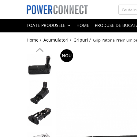
Toate Produsele
TOATE PRODUSELE
HOME
PRODUSE DE BUCATA
Sisteme filtrare apa
Home /
Acumulatori /
Gripuri /
Grip Patona Premium pe
Sisteme filtrare apa
Accesorii
NOU
Acumulatori
Aparate foto
Camere video
Telefoane mobile
Aspiratoare
Diverse
Adaptoare
Boxe portabile
Console