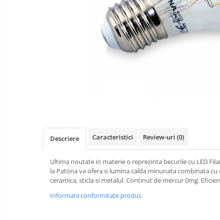
aparate
Laptop
foto-
Incarcatoare
video
POS/Scanere coduri de bare
auto
Scule electrice
Smartwatch
Aparate foto
Aspiratoare
Camere video
Diverse
Scule electrice
Caracteristici
Review-uri
(0)
Descriere
tableta
Ultima noutate in materie o reprezinta becurile cu LED Filam
Telefoane mobile
la Patona va ofera o lumina calda minunata combinata cu o 
ceramica, sticla si metalul. Continut de mercur 0mg. Eficien
Accesorii kjøk
Informatii conformitate produs
Cutite kjøk
Incarcatoare & acumulatori