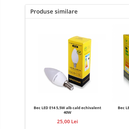
E14
Produse similare
E27
tableta
Telefoane mobile
Telefoane mobile
Telefoane mobile
Bec LED E14 5,5W alb cald echivalent
Bec LE
40W
25,00 Lei