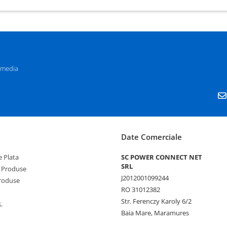
 media
Date Comerciale
 Plata
SC POWER CONNECT NET
SRL
 Produse
J2012001099244
Produse
RO 31012382
Str. Ferenczy Karoly 6/2
L
Baia Mare, Maramures