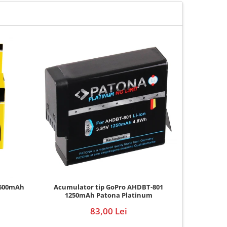
 600mAh
Acumulator tip GoPro AHDBT-801
Acumulato
1250mAh Patona Platinum
Animal 
83,00 Lei