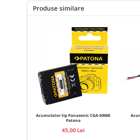
E14
Produse similare
E27
tableta
Telefoane mobile
Telefoane mobile
Telefoane mobile
Acumulator tip Panasonic CGA-S006E
Acum
Patona
45,00 Lei