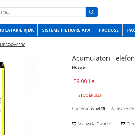
BUCATARIE KJØK
SISTEME FILTRARE APA
PRODUSE
PA
i HB3742A0EBC
Acumulatori Telef
Huawei
59,00 Lei
STOC EPUIZAT
Cod Produs:
s619
Ai nevoie de
Adauga la Favorite
Cere 