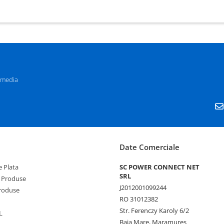
 media
Date Comerciale
 Plata
SC POWER CONNECT NET
SRL
 Produse
J2012001099244
Produse
RO 31012382
Str. Ferenczy Karoly 6/2
L
Baia Mare, Maramures