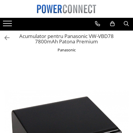
Toate Produsele
Sisteme filtrare apa
Acumulator pentru Panasonic VW-VBD78
Sisteme filtrare apa
7800mAh Patona Premium
Accesorii
Panasonic
Acumulatori
Aparate foto
Camere video
Telefoane mobile
Aspiratoare
Diverse
Adaptoare
Boxe portabile
Console