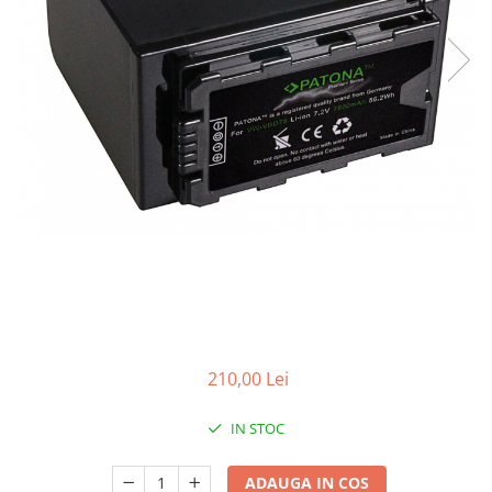
Gripuri
Laptop
POS/Scanere coduri de bare
Scule electrice
Smartwatch
Incarcatoare
Aparate foto
Aspiratoare
Camere video
Diverse
Scule electrice
210,00 Lei
tableta
Telefoane mobile
IN STOC
Produse de bucatarie kjøk
ADAUGA IN COS
Accesorii kjøk