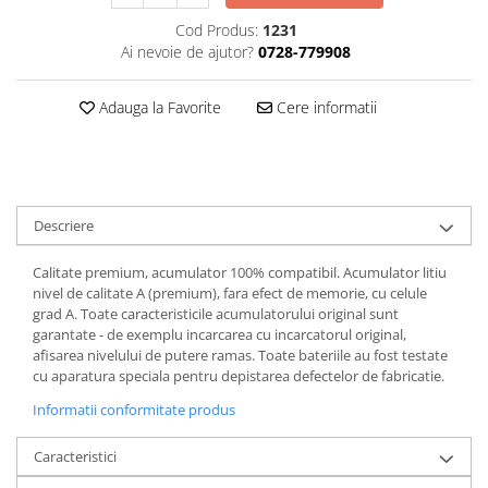
Cod Produs:
1231
Cutite kjøk
Ai nevoie de ajutor?
0728-779908
Pachete Promo
Incarcatoare & acumulatori
Adauga la Favorite
Cere informatii
Bec LED
E14
E27
Blițuri și lumini foto/video
Descriere
Cablu date
Calitate premium, acumulator 100% compatibil. Acumulator litiu
tableta
nivel de calitate A (premium), fara efect de memorie, cu celule
Telefoane mobile
grad A. Toate caracteristicile acumulatorului original sunt
garantate - de exemplu incarcarea cu incarcatorul original,
Casti
afisarea nivelului de putere ramas. Toate bateriile au fost testate
Telefoane mobile
cu aparatura speciala pentru depistarea defectelor de fabricatie.
Custi aparate foto-video
Informatii conformitate produs
Incarcatoare auto
Caracteristici
Telefoane mobile