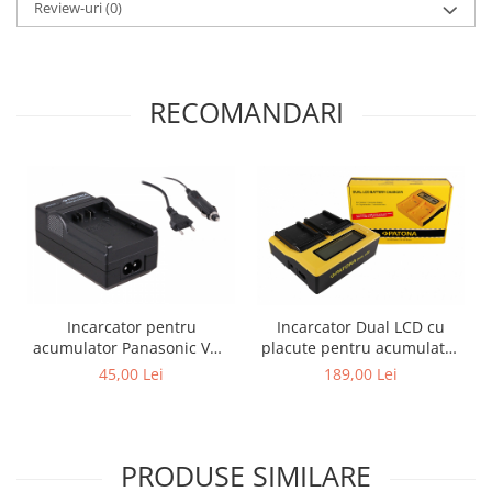
Review-uri
(0)
RECOMANDARI
Incarcator pentru
Incarcator Dual LCD cu
acumulator Panasonic VW-
placute pentru acumulator
VBD29 Patona
Panasonic VW-VBD78
45,00 Lei
189,00 Lei
Patona
PRODUSE SIMILARE