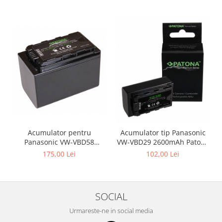
Acumulator pentru
Acumulator tip Panasonic
Panasonic VW-VBD58
VW-VBD29 2600mAh Patona
5200mAh Patona Premium
Premium
175,00 Lei
102,00 Lei
SOCIAL
Urmareste-ne in social media