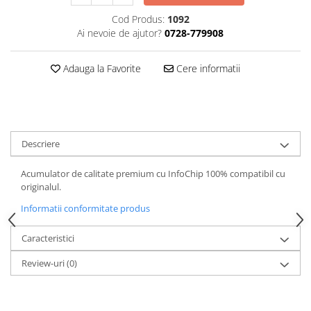
Cod Produs:
1092
Cutite kjøk
Ai nevoie de ajutor?
0728-779908
Pachete Promo
Incarcatoare & acumulatori
Adauga la Favorite
Cere informatii
Bec LED
E14
E27
Blițuri și lumini foto/video
Descriere
Cablu date
Acumulator de calitate premium cu InfoChip 100% compatibil cu
tableta
originalul.
Telefoane mobile
Informatii conformitate produs
Casti
Caracteristici
Telefoane mobile
Custi aparate foto-video
Review-uri
(0)
Incarcatoare auto
Telefoane mobile