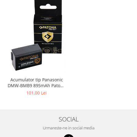
Acumulator tip Panasonic
DMW-BMB9 895mAh Patona
Protect
101,00 Lei
SOCIAL
Urmareste-ne in social media