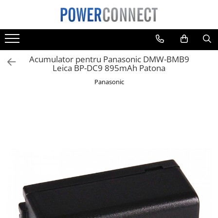
Toate Produsele
Sisteme filtrare apa
Acumulator pentru Panasonic DMW-BMB9
Sisteme filtrare apa
Leica BP-DC9 895mAh Patona
Accesorii
Panasonic
Acumulatori
Aparate foto
Camere video
Telefoane mobile
Aspiratoare
Diverse
Adaptoare
Boxe portabile
Console