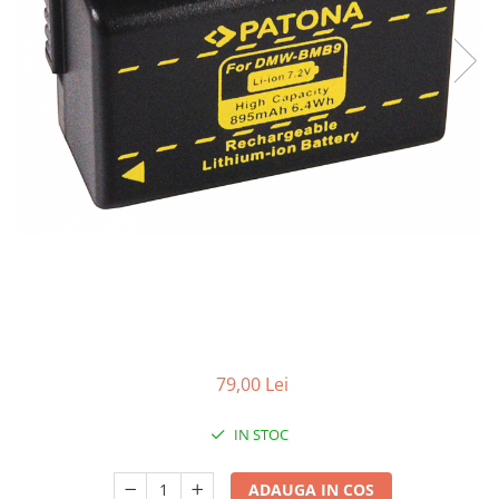
Gripuri
Laptop
POS/Scanere coduri de bare
Scule electrice
Smartwatch
Incarcatoare
Aparate foto
Aspiratoare
Camere video
Diverse
Scule electrice
79,00 Lei
tableta
Telefoane mobile
IN STOC
Produse de bucatarie kjøk
ADAUGA IN COS
Accesorii kjøk