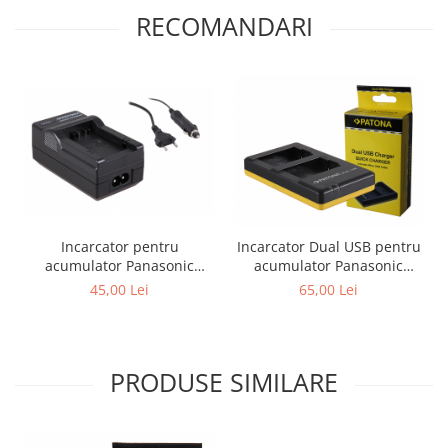
RECOMANDARI
Incarcator pentru
Incarcator Dual USB pentru
acumulator Panasonic
acumulator Panasonic
DMW-BMB9E Patona
DMW-BMB9 Patona
45,00 Lei
65,00 Lei
PRODUSE SIMILARE