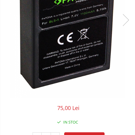
POS/Scanere coduri de bare
Scule electrice
Smartwatch
75,00 Lei
IN STOC