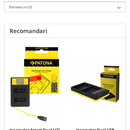
Review-uri
(0)
Recomandari
Incarcator Dual USB
Incarcator Smart Dual LCD