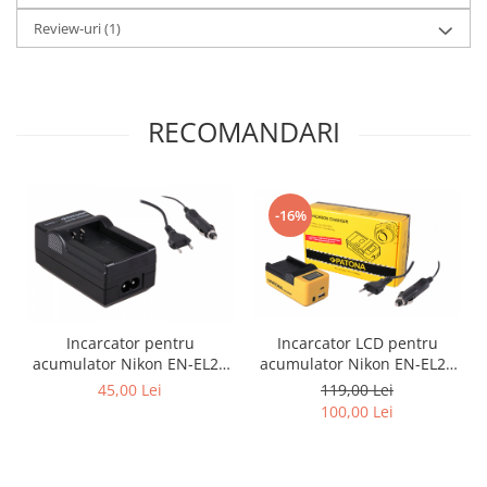
Review-uri
(1)
RECOMANDARI
-16%
Incarcator LCD pentru
Incarcator pentru
acumulator Nikon EN-EL20
acumulator Nikon EN-EL20
Patona
Patona
119,00 Lei
45,00 Lei
100,00 Lei