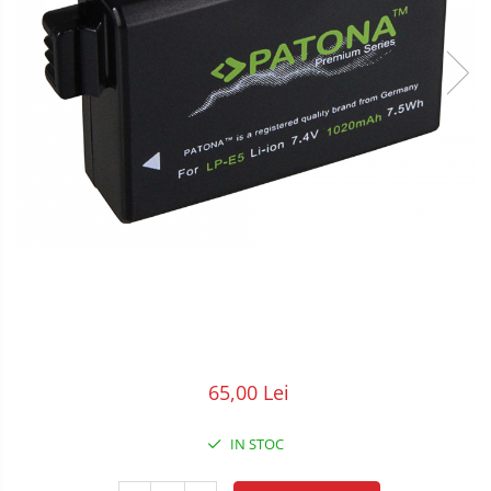
POS/Scanere coduri de bare
Scule electrice
Smartwatch
65,00 Lei
IN STOC