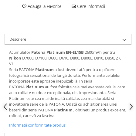
Adauga la Favorite
Cere informatii
Cutite kjøk
Pachete Promo
Incarcatoare & acumulatori
Bec LED
Descriere
E14
Acumulator
Patona Platinum EN-EL15B
2600mAh pentru
E27
Nikon
D7000, D7100, D600, D610, D800, D800E, D810, D850, Z7,
Blițuri și lumini foto/video
V1.
Seria PATONA
Platinum
a fost dezvoltată pentru o plăcere
Cablu date
fotografică senzațional de lungă durată.
Performanța celulelor
tableta
încorporate este aproape inepuizabilă.
In seria
PATONA
Platinum
au fost folosite cele mai avansate celule, care
Telefoane mobile
au o calitate nu doar exceptionala, ci si impresionanta.
Seria
Casti
Platinum este cea mai de înaltă calitate, cea mai durabilă și
inovatoare serie de la PATONA.
Odată cu achiziționarea unei
Telefoane mobile
baterii din seria PATONA
Platinum
, obțineți un produs excelent,
Custi aparate foto-video
rafinat, care vă va fascina.
Incarcatoare auto
Informatii conformitate produs
Telefoane mobile