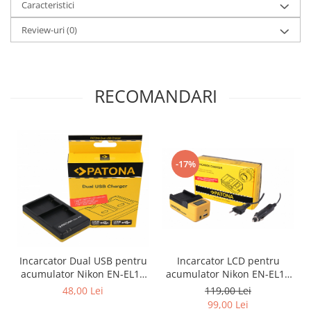
Caracteristici
Review-uri
(0)
RECOMANDARI
-17%
Incarcator LCD pentru
Incarcator Dual USB pentru
acumulator Nikon EN-EL15
acumulator Nikon EN-EL15
Patona
Patona
119,00 Lei
48,00 Lei
99,00 Lei