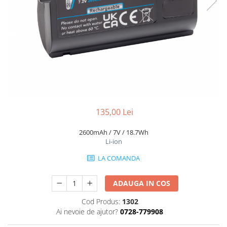
Gripuri
Laptop
POS/Scanere coduri de bare
Scule electrice
Smartwatch
Incarcatoare
Aparate foto
135,00 Lei
Aspiratoare
2600mAh / 7V / 18.7Wh
Camere video
Li-ion
Diverse
LA COMANDA
Scule electrice
tableta
ADAUGA IN COS
Telefoane mobile
Cod Produs:
1302
Ai nevoie de ajutor?
0728-779908
Produse de bucatarie kjøk
Accesorii kjøk