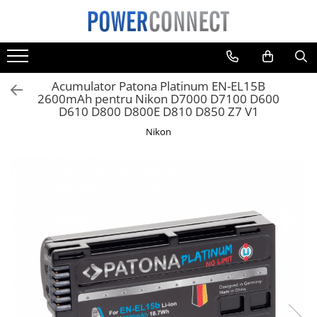
Toate Produsele
Sisteme filtrare apa
Acumulator Patona Platinum EN-EL15B
Sisteme filtrare apa
2600mAh pentru Nikon D7000 D7100 D600
D610 D800 D800E D810 D850 Z7 V1
Accesorii
Nikon
Acumulatori
Aparate foto
Camere video
Telefoane mobile
Aspiratoare
Diverse
Adaptoare
Boxe portabile
Console