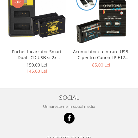
-3%
Pachet Incarcator Smart
Acumulator cu intrare USB-
Dual LCD USB si 2x
C pentru Canon LP-E12
Acumulatori Patona LP-E12
750mAh Patona Platinum
150,00 Lei
85,00 Lei
pentru Canon EOS M
145,00 Lei
SOCIAL
Urmareste-ne in social media