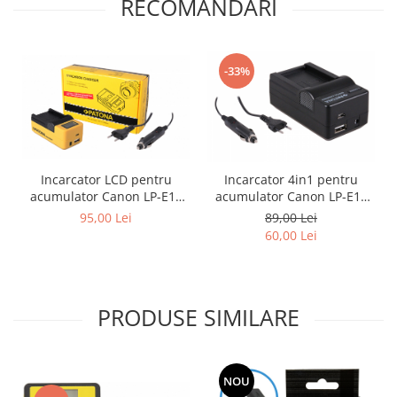
RECOMANDARI
-33%
Incarcator LCD pentru
Incarcator 4in1 pentru
acumulator Canon LP-E12
acumulator Canon LP-E12
Patona
Patona
95,00 Lei
89,00 Lei
60,00 Lei
PRODUSE SIMILARE
NOU