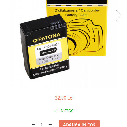
Gripuri
Laptop
POS/Scanere coduri de bare
Scule electrice
Smartwatch
Incarcatoare
Aparate foto
Aspiratoare
Camere video
Diverse
Scule electrice
32,00 Lei
tableta
Telefoane mobile
IN STOC
Produse de bucatarie kjøk
ADAUGA IN COS
Accesorii kjøk