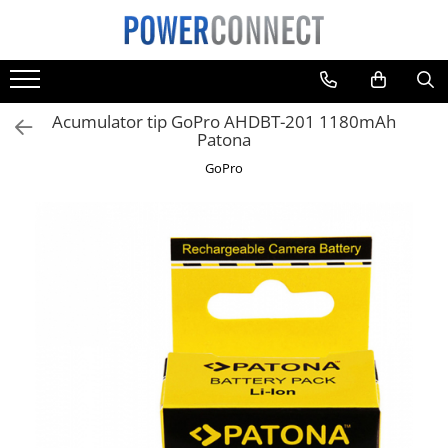
Toate Produsele
Sisteme filtrare apa
Acumulator tip GoPro AHDBT-201 1180mAh
Sisteme filtrare apa
Patona
Accesorii
GoPro
Acumulatori
Aparate foto
Camere video
Telefoane mobile
Aspiratoare
Diverse
Adaptoare
Boxe portabile
Console