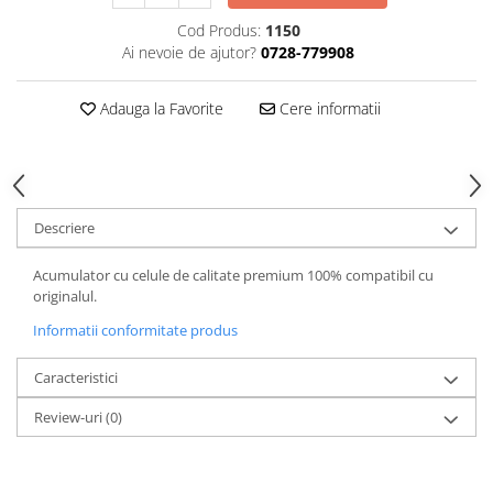
Cod Produs:
1150
Cutite kjøk
Ai nevoie de ajutor?
0728-779908
Pachete Promo
Incarcatoare & acumulatori
Adauga la Favorite
Cere informatii
Bec LED
E14
E27
Blițuri și lumini foto/video
Descriere
Cablu date
Acumulator cu celule de calitate premium 100% compatibil cu
tableta
originalul.
Telefoane mobile
Informatii conformitate produs
Casti
Caracteristici
Telefoane mobile
Custi aparate foto-video
Review-uri
(0)
Incarcatoare auto
Telefoane mobile